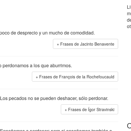
L
mo
d
o
 poco de desprecio y un mucho de comodidad.
Frases de Jacinto Benavente
o perdonamos a los que aburrimos.
Frases de François de la Rochefoucauld
Los pecados no se pueden deshacer, sólo perdonar.
Frases de Ígor Stravinski
O
Enseñemos a perdonar; pero si enseñamos también a