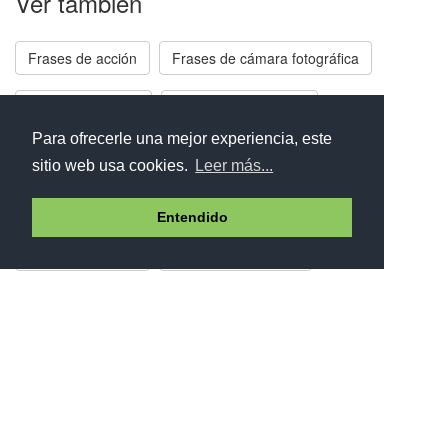
Ver también
Frases de acción
Frases de cámara fotográfica
Frases de equipo
Frases de estrategia
Para ofrecerle una mejor experiencia, este
Frases de liderazgo
Frases de militar
sitio web usa cookies.
Leer más...
Frases de nuestros deseos
Frases de progreso
Entendido
Frases de táctica
Frases de televisión
Síguenos en
Facebook
Twitter
Instagram