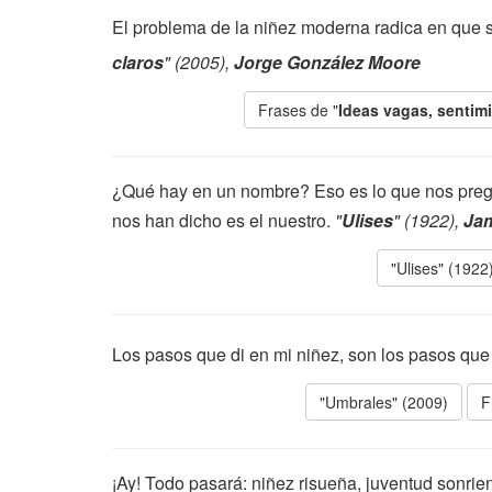
El problema de la niñez moderna radica en que s
claros
" (2005),
Jorge González Moore
Frases de "
Ideas vagas, sentim
¿Qué hay en un nombre? Eso es lo que nos preg
nos han dicho es el nuestro.
"
Ulises
" (1922),
Ja
"Ulises" (1922
Los pasos que di en mi niñez, son los pasos qu
"Umbrales" (2009)
F
¡Ay! Todo pasará: niñez risueña, juventud sonrient