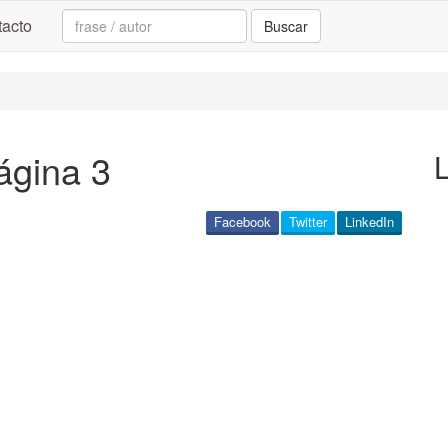
Search:
acto
Buscar
ágina 3
Facebook
Twitter
LinkedIn