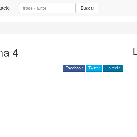
Search:
acto
Buscar
na 4
L
Facebook
Twitter
LinkedIn