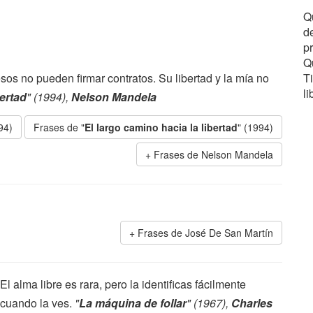
Qu
d
pr
Q
sos no pueden firmar contratos. Su libertad y la mía no
T
li
bertad
" (1994),
Nelson Mandela
94)
Frases de "
El largo camino hacia la libertad
" (1994)
Frases de Nelson Mandela
Frases de José De San Martín
El alma libre es rara, pero la identificas fácilmente
cuando la ves.
"
La máquina de follar
" (1967),
Charles