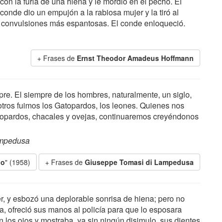
con la furia de una hiena y le mordió en el pecho. El
conde dio un empujón a la rabiosa mujer y la tiró al
s convulsiones más espantosas. El conde enloqueció.
Frases de
Ernst Theodor Amadeus Hoffmann
pre. El siempre de los hombres, naturalmente, un siglo,
sotros fuimos los Gatopardos, los leones. Quienes nos
gatopardos, chacales y ovejas, continuaremos creyéndonos
ampedusa
do
" (1958)
Frases de
Giuseppe Tomasi di Lampedusa
r, y esbozó una deplorable sonrisa de hiena; pero no
áfica, ofreció sus manos al policía para que lo esposara
 los ojos y mostraba, ya sin ningún disimulo, sus dientes