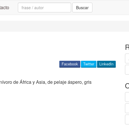
Search:
acto
Buscar
R
Facebook
Twitter
LinkedIn
ívoro de África y Asia, de pelaje áspero, gris
O