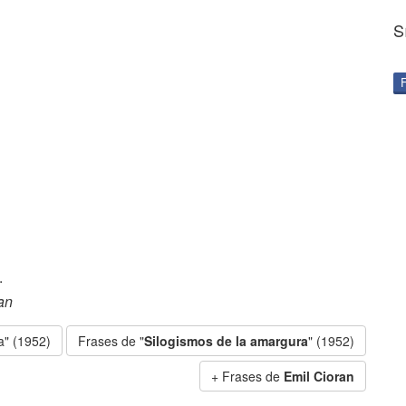
S
.
an
a" (1952)
Frases de "
Silogismos de la amargura
" (1952)
Frases de
Emil Cioran