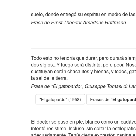
suelo, donde entregó su espíritu en medio de la
Frase de Ernst Theodor Amadeus Hoffmann
Todo esto no tendría que durar, pero durará siem
dos siglos...Y luego será distinto, pero peor. No
sustituyan serán chacalitos y hienas, y todos, 
la sal de la tierra.
Frase de "El gatopardo", Giuseppe Tomasi di L
"El gatopardo" (1958)
Frases de "
El gatopar
El doctor se puso en pie, blanco como un cadáve
intentó resistirse. Incluso, sin soltar la estilogr
adecuadamente. Tenía cierta expresión canina en