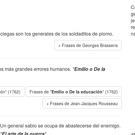
C
ge
j
re
ciegas son los generales de los soldaditos de plomo.
n
Frases de Georges Brassens
 los más grandes errores humanos.
"
Emilio o De la
ión" (1762)
Frases de "
Emilio o De la educación
" (1762)
Frases de Jean-Jacques Rousseau
Un general sabio se ocupa de abastecerse del enemigo.
"
El arte de la guerra
"