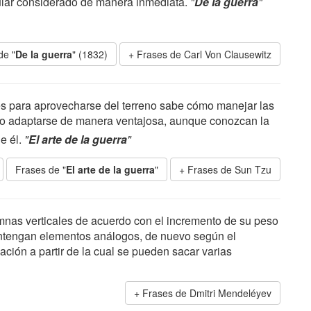
cular considerado de manera inmediata.
"
De la guerra
"
de "
De la guerra
" (1832)
Frases de Carl Von Clausewitz
es para aprovecharse del terreno sabe cómo manejar las
mo adaptarse de manera ventajosa, aunque conozcan la
e él.
"
El arte de la guerra
"
Frases de "
El arte de la guerra
"
Frases de Sun Tzu
nas verticales de acuerdo con el incremento de su peso
ontengan elementos análogos, de nuevo según el
ión a partir de la cual se pueden sacar varias
Frases de Dmitri Mendeléyev