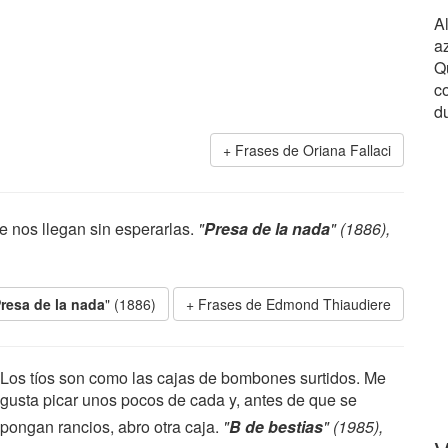
A
a
Qu
c
d
Frases de Oriana Fallaci
e nos llegan sin esperarlas.
"
Presa de la nada
" (1886),
resa de la nada
" (1886)
Frases de Edmond Thiaudiere
Los tíos son como las cajas de bombones surtidos. Me
gusta picar unos pocos de cada y, antes de que se
pongan rancios, abro otra caja.
"
B de bestias
" (1985),