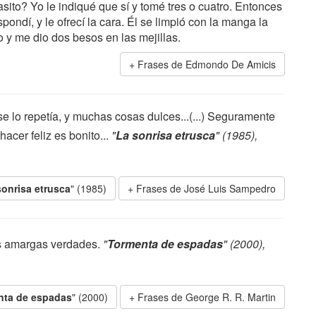
sito? Yo le indiqué que sí y tomé tres o cuatro. Entonces
ndí, y le ofrecí la cara. Él se limpió con la manga la
 y me dio dos besos en las mejillas.
Frases de Edmondo De Amicis
 lo repetía, y muchas cosas dulces...(...) Seguramente
hacer feliz es bonito...
"
La sonrisa etrusca
" (1985),
sonrisa etrusca
" (1985)
Frases de José Luis Sampedro
s amargas verdades.
"
Tormenta de espadas
" (2000),
nta de espadas
" (2000)
Frases de George R. R. Martin