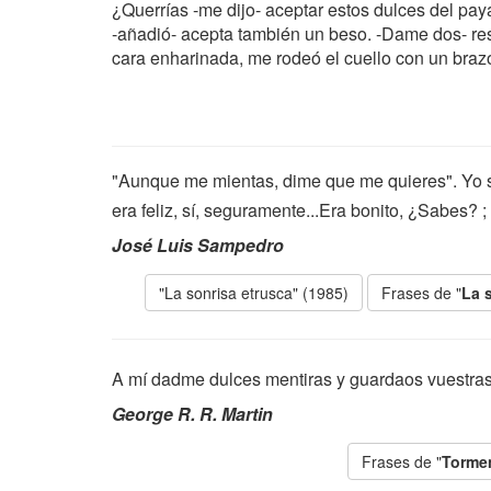
¿Querrías -me dijo- aceptar estos dulces del paya
-añadió- acepta también un beso. -Dame dos- respo
cara enharinada, me rodeó el cuello con un brazo
"Aunque me mientas, dime que me quieres". Yo se
era feliz, sí, seguramente...Era bonito, ¿Sabes? ; 
José Luis Sampedro
"La sonrisa etrusca" (1985)
Frases de "
La 
A mí dadme dulces mentiras y guardaos vuestra
George R. R. Martin
Frases de "
Torme