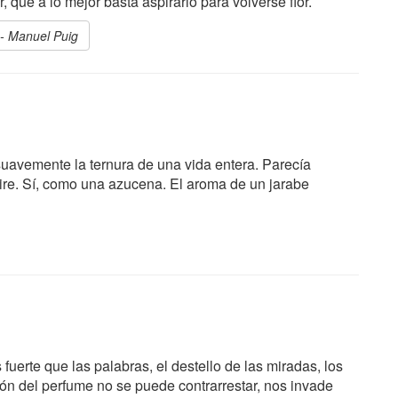
que a lo mejor basta aspirarlo para volverse flor.
 - Manuel Puig
suavemente la ternura de una vida entera. Parecía
 aire. Sí, como una azucena. El aroma de un jarabe
uerte que las palabras, el destello de las miradas, los
ión del perfume no se puede contrarrestar, nos invade