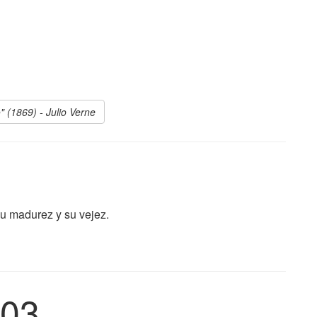
o
" (1869) - Julio Verne
su madurez y su vejez.
03.