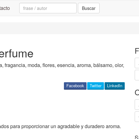
Search:
acto
Buscar
perfume
F
, fragancia, moda, flores, esencia, aroma, bálsamo, olor,
Facebook
Twitter
LinkedIn
O
ados para proporcionar un agradable y duradero aroma.
S