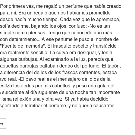
Por primera vez, me regaló un perfume que había creado
para mí. Era un regalo que nos habíamos prometido
desde hacía mucho tiempo. Cada vez que le apremiaba,
solía decirme, bajando los ojos, confuso: -No es tan
simple como piensas. Tengo que conocerte aún más,
con detenimiento... A ese perfume le puso el nombre de
"Fuente de memoria". El frasquito esbelto y translúcido
era realmente sencillo. La curva era desigual, y tenía
algunas burbujas. Al examinarlo a la luz, parecía que
aquellas burbujas bailaban dentro del perfume. El tapón,
a diferencia del de los de los frascos corrientes, estaba
vo real. -El pavo real es el mensajero del dios de la
eslizó los dedos por mis cabellos, y puso una gota del
 suicidarse al día siguiente de una noche tan importante
isma reflexión una y otra vez. Si ya había decidido
sperando a terminar el perfume, y no quería causarme
wa