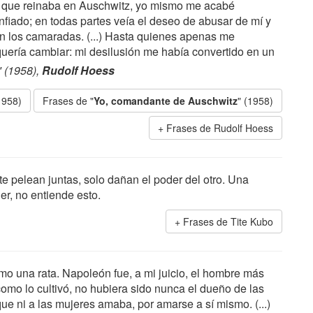
al que reinaba en Auschwitz, yo mismo me acabé
nfiado; en todas partes veía el deseo de abusar de mí y
on los camaradas. (...) Hasta quienes apenas me
uería cambiar: mi desilusión me había convertido en un
" (1958),
Rudolf Hoess
1958)
Frases de "
Yo, comandante de Auschwitz
" (1958)
Frases de Rudolf Hoess
pelean juntas, solo dañan el poder del otro. Una
r, no entiende esto.
Frases de Tite Kubo
o una rata. Napoleón fue, a mi juicio, el hombre más
como lo cultivó, no hubiera sido nunca el dueño de las
ue ni a las mujeres amaba, por amarse a sí mismo. (...)