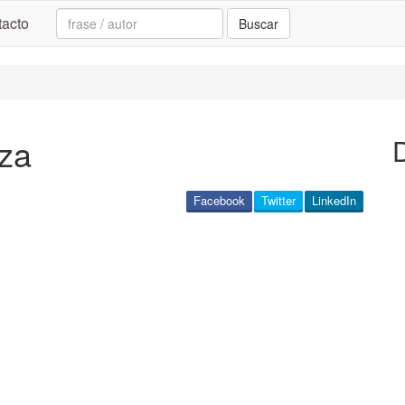
Search:
acto
Buscar
nza
Facebook
Twitter
LinkedIn