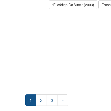
"El código Da Vinci" (2003)
Frase
1
2
3
»