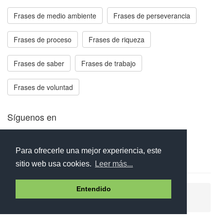
Frases de medio ambiente
Frases de perseverancia
Frases de proceso
Frases de riqueza
Frases de saber
Frases de trabajo
Frases de voluntad
Síguenos en
Facebook
Twitter
Instagram
Para ofrecerle una mejor experiencia, este
sitio web usa cookies.
Leer más...
Entendido
Ayuda
Aviso legal
Política de cookies
Política de privacidad