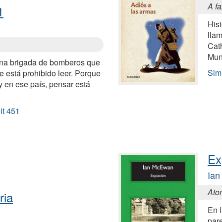
A fa
1
Hist
lla
Cath
Mund
una brigada de bomberos que
Sim
e está prohibido leer. Porque
 y en ese país, pensar está
it 451
Ex
Ia
Ato
ria
En l
pare