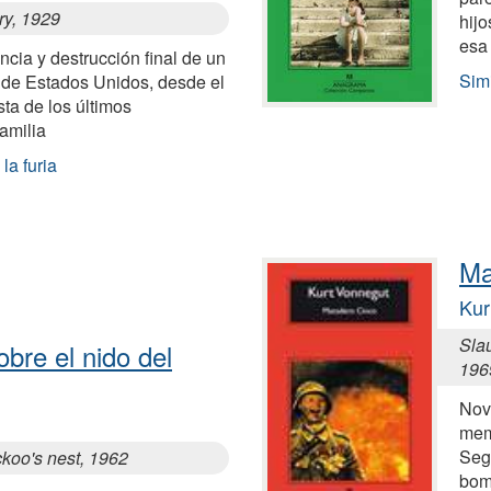
ry, 1929
hijo
esa
ncia y destrucción final de un
Sim
r de Estados Unidos, desde el
sta de los últimos
familia
la furia
Ma
Kur
Slau
obre el nido del
196
Nove
memo
Seg
ckoo's nest, 1962
bom