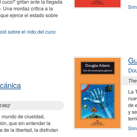
l cuco!" gritan ante la llegada
Sim
. Una mordaz crítica a la
l que ejerce el estado sobre
oló sobre el nido del cuco
Gu
Do
The 
cánica
La T
nuev
de e
 1962
y s
n mundo de crueldad,
terr
ión, que sin entender la
Simi
de la libertad, la disfrutan