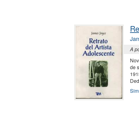
Re
Jam
A po
Nov
de s
191
Deda
Simi