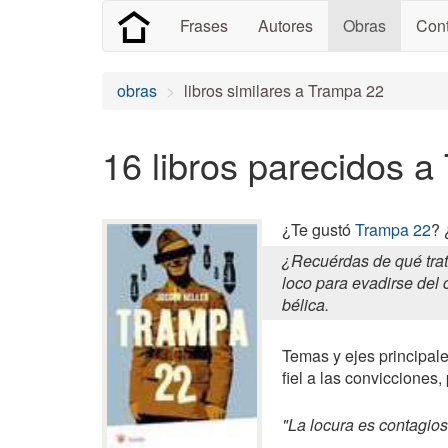
Frases
Autores
Obras
Cont
obras
libros similares a Trampa 22
16 libros parecidos 
¿Te gustó
Trampa 22
? 
¿Recuérdas de qué trat
loco para evadirse del 
bélica.
Temas y ejes principale
fiel a las convicciones
"La locura es contagios