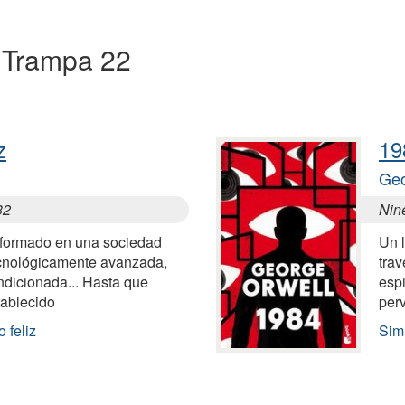
a Trampa 22
z
19
Geo
32
Nine
sformado en una sociedad
Un l
tecnológicamente avanzada,
tra
ondicionada... Hasta que
esp
tablecido
per
 feliz
Sim