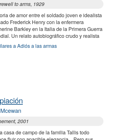
rewell to arms, 1929
oria de amor entre el soldado joven e idealista
mado Frederick Henry con la enfermera
erine Barkley en la Italia de la Primera Guerra
ial. Un relato autobiográfico crudo y realista
ilares a Adiós a las armas
piación
n Mcewan
nement, 2001
a casa de campo de la familia Tallis todo
ce fluir con apacible elegancia... Pero sus