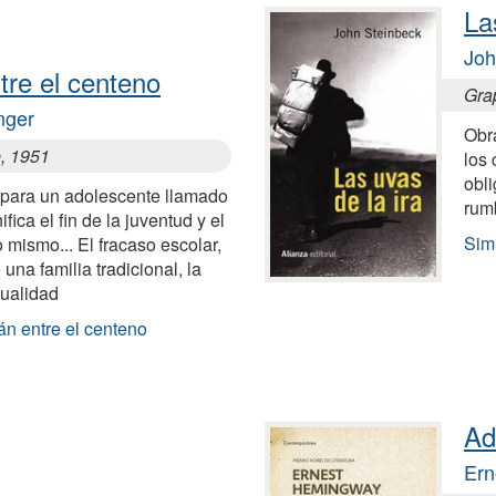
La
Joh
tre el centeno
Gra
nger
Obr
e, 1951
los
obl
e para un adolescente llamado
rumb
fica el fin de la juventud y el
Simi
mismo... El fracaso escolar,
una familia tradicional, la
xualidad
án entre el centeno
Ad
Ern