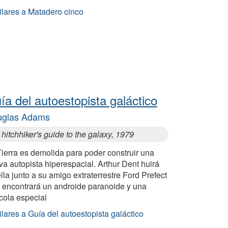
ilares a Matadero cinco
ía del autoestopista galáctico
uglas Adams
hitchhiker's guide to the galaxy, 1979
ierra es demolida para poder construir una
a autopista hiperespacial. Arthur Dent huirá
lla junto a su amigo extraterrestre Ford Prefect
e encontrará un androide paranoide y una
ícola especial
lares a Guía del autoestopista galáctico