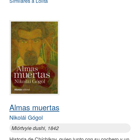
Similares a Lolita
Almas muertas
Nikolái Gógol
Miórtvyie dushi, 1842
Historia de Chíchikov, quien junto con su cochero y un