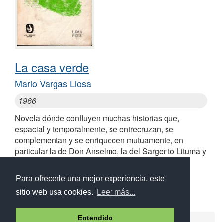
La casa verde
Mario Vargas Llosa
1966
Novela dónde confluyen muchas historias que,
espacial y temporalmente, se entrecruzan, se
complementan y se enriquecen mutuamente, en
particular la de Don Anselmo, la del Sargento Lituma y
la del bandido Fushía
Similares a La casa verde
Para ofrecerle una mejor experiencia, este
sitio web usa cookies.
Leer más...
Entendido
Ayuda
Aviso legal
Política de cookies