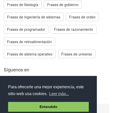
Frases de fisiología
Frases de gobierno
Frases de ingeniería de sistemas
Frases de orden
Frases de programador
Frases de razonamiento
Frases de retroalimentación
Frases de sistema operativo
Frases de universo
Síguenos en
Facebook
Twitter
Instagram
Para ofrecerle una mejor experiencia, este
sitio web usa cookies.
Leer más...
Entendido
Ayuda
Aviso legal
Política de cookies