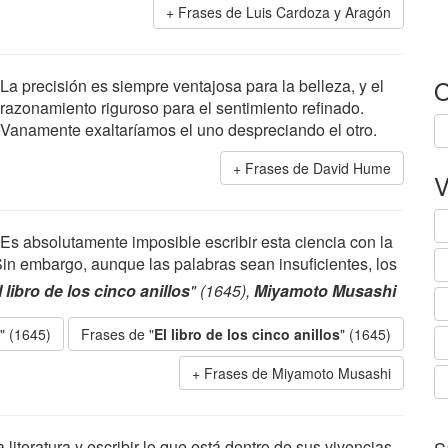
Frases de Luis Cardoza y Aragón
O
La precisión es siempre ventajosa para la belleza, y el
razonamiento riguroso para el sentimiento refinado.
Vanamente exaltaríamos el uno despreciando el otro.
Frases de David Hume
V
Es absolutamente imposible escribir esta ciencia con la
Sin embargo, aunque las palabras sean insuficientes, los
l libro de los cinco anillos
" (1645),
Miyamoto Musashi
s" (1645)
Frases de "
El libro de los cinco anillos
" (1645)
Frases de Miyamoto Musashi
literatura y escribir lo que está dentro de sus vivencias,