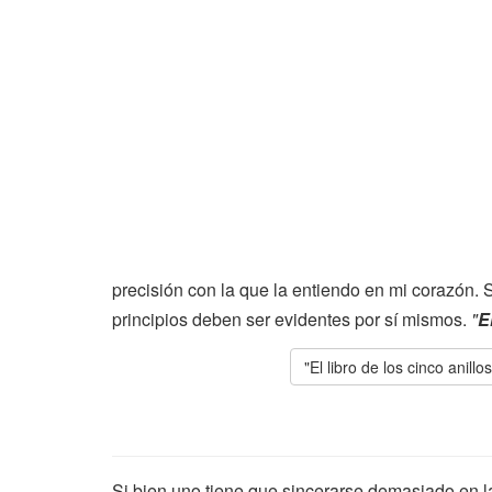
precisión con la que la entiendo en mi corazón. 
principios deben ser evidentes por sí mismos.
"
E
"El libro de los cinco anillo
Si bien uno tiene que sincerarse demasiado en la 