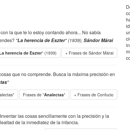
De
c
h
id
 con la que te lo estoy contando ahora... No sabía
un
ci
tiendes?
"
La herencia de Eszter
" (1939),
Sándor Márai
i
m
La herencia de Eszter
" (1939)
Frases de Sándor Márai
c
 cosas que no comprende. Busca la máxima precisión en
tas
"
alectas"
Frases de "
Analectas
"
Frases de Confucio
Inventar las cosas sencillamente con la precisión y la
lealtad de la inmediatez de la infancia.