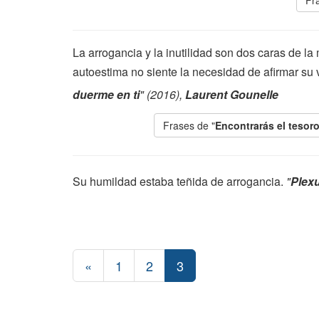
Fr
La arrogancia y la inutilidad son dos caras de 
autoestima no siente la necesidad de afirmar su 
duerme en ti
" (2016),
Laurent Gounelle
Frases de "
Encontrarás el tesor
Su humildad estaba teñida de arrogancia.
"
Plex
«
1
2
3