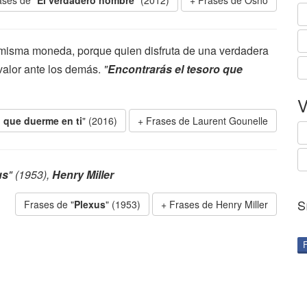
ases de "
El verdadero nombre
" (2012)
Frases de Osho
la misma moneda, porque quien disfruta de una verdadera
valor ante los demás.
"
Encontrarás el tesoro que
V
o que duerme en ti
" (2016)
Frases de Laurent Gounelle
us
" (1953),
Henry Miller
S
Frases de "
Plexus
" (1953)
Frases de Henry Miller