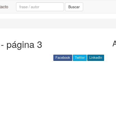
Search:
acto
Buscar
- página 3
Facebook
Twitter
LinkedIn