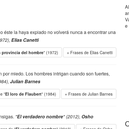
A
a
V
e
o éste la haya expiado no volverá nunca a encontrar una
1972),
Elias Canetti
 provincia del hombre
" (1972)
Frases de Elias Canetti
n por miedo. Los hombres intrigan cuando son fuertes,
984),
Julian Barnes
e "
El loro de Flaubert
" (1984)
Frases de Julian Barnes
onsigas.
"
El verdadero nombre
" (2012),
Osho
O