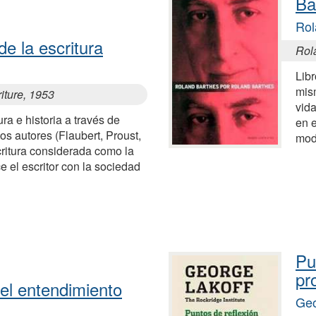
Ba
Rol
de la escritura
Rol
Libr
mis
riture, 1953
vida
ura e historia a través de
en e
os autores (Flaubert, Proust,
mod
critura considerada como la
e el escritor con la sociedad
Pu
pr
el entendimiento
Geo