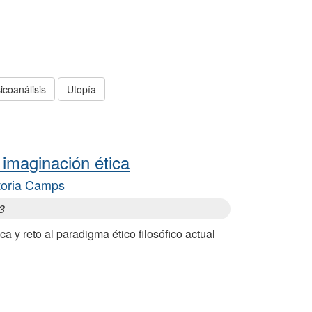
icoanálisis
Utopía
 imaginación ética
toria Camps
3
ica y reto al paradigma ético filosófico actual