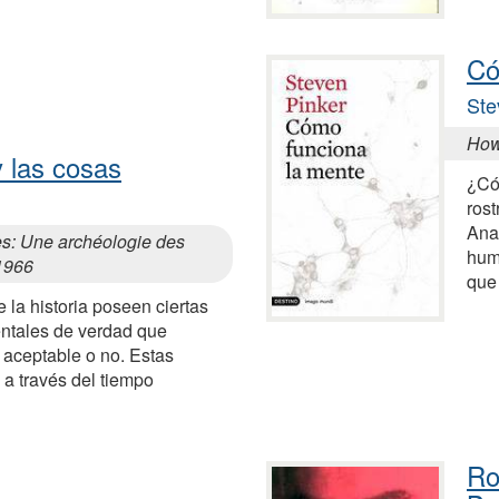
Có
Ste
How
y las cosas
¿Có
ros
Ana
es: Une archéologie des
hum
1966
que
 la historia poseen ciertas
ntales de verdad que
 aceptable o no. Estas
a través del tiempo
Ro