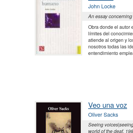
John Locke
An essay concerning
Obra donde el autor 
límites del conocimi
atiende al origen y l
nosotros todas las i
entendimiento emple
Veo una voz
Oliver Sacks
Seeing voices|seeing 
world of the deaf, 19