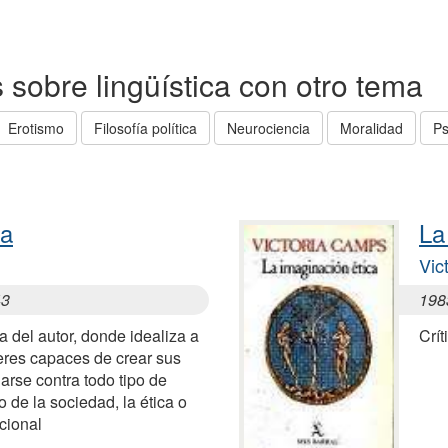
as sobre lingüística con otro tema
Erotismo
Filosofía política
Neurociencia
Moralidad
Ps
da
La
Vic
43
198
a del autor, donde idealiza a
Crít
res capaces de crear sus
larse contra todo tipo de
o de la sociedad, la ética o
cional