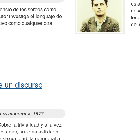
esta
lencio de los sordos como
des
utor investiga el lenguaje de
len
ctivo como cualquier otra
del
 un discurso
ours amoureux, 1977
obre la trivialidad y a la vez
del amor, un tema asfixiado
a sexualidad, la pornografía,