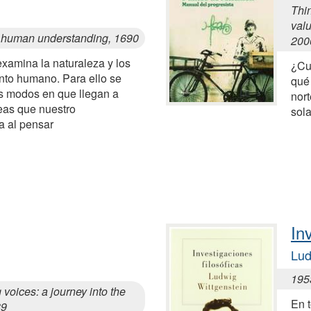
Thi
valu
 human understanding, 1690
200
examina la naturaleza y los
¿Cu
ento humano. Para ello se
qué 
os modos en que llegan a
nor
deas que nuestro
sol
a al pensar
In
Lud
195
voices: a journey into the
En t
89