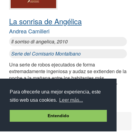
La sonrisa de Angélica
Andrea Camilleri
Il sorriso di angelica, 2010
Serie del Comisario Montalbano
Una serie de robos ejecutados de forma
extremadamente ingeniosa y audaz se extienden de la
noche a la mañana entre los habitantes más
adinerados de Vigata. Un reto para el investigador
más famoso... ¿Logrará resolver el caso?
Para ofrecerle una mejor experiencia, este
sitio web usa cookies.
Leer más...
Entendido
Ayuda
Aviso legal
Política de cookies
Política de privacidad