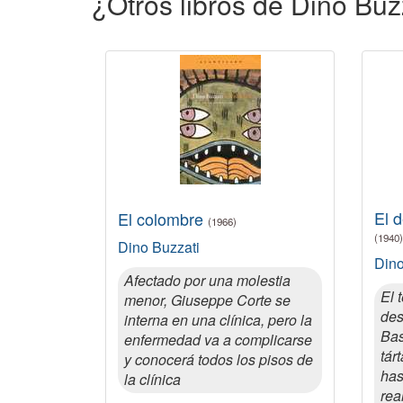
¿Otros libros de Dino Buz
El d
El colombre
(1966)
(1940)
Dino Buzzati
Dino
Afectado por una molestia
El 
menor, Giuseppe Corte se
des
interna en una clínica, pero la
Bas
enfermedad va a complicarse
tár
y conocerá todos los pisos de
has
la clínica
rea