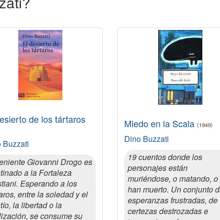
zati?
esierto de los tártaros
Miedo en la Scala
(1949)
Dino Buzzati
 Buzzati
19 cuentos donde los
teniente Giovanni Drogo es
personajes están
tinado a la Fortaleza
muriéndose, o matando, o
tiani. Esperando a los
han muerto. Un conjunto 
taros, entre la soledad y el
esperanzas frustradas, de
tío, la libertad o la
certezas destrozadas e
lización, se consume su