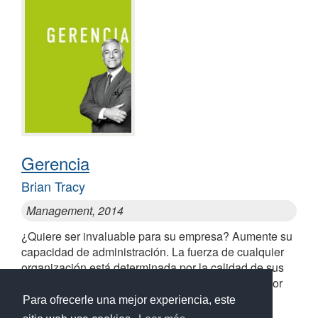
Gerencia
Brian Tracy
Management, 2014
¿Quiere ser invaluable para su empresa? Aumente su
capacidad de administración. La fuerza de cualquier
organización está determinada por la calidad de sus
gerentes. Lo que hacen y cómo lo hacen es el factor
determinante
Para ofrecerle una mejor experiencia, este