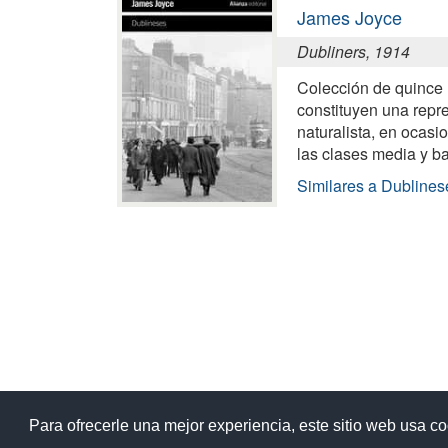
James Joyce
Dubliners, 1914
Colección de quince 
constituyen una repre
naturalista, en ocasi
las clases media y ba
Similares a Dublines
Ay
Para ofrecerle una mejor experiencia, este sitio web usa c