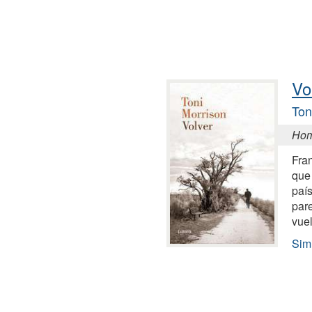
Vo
Ton
Hom
Fra
que
país
par
vuel
Simi