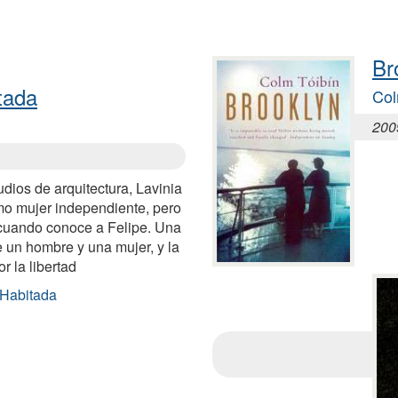
Br
tada
Col
200
udios de arquitectura, Lavinia
mo mujer independiente, pero
cuando conoce a Felipe. Una
e un hombre y una mujer, y la
r la libertad
 Habitada