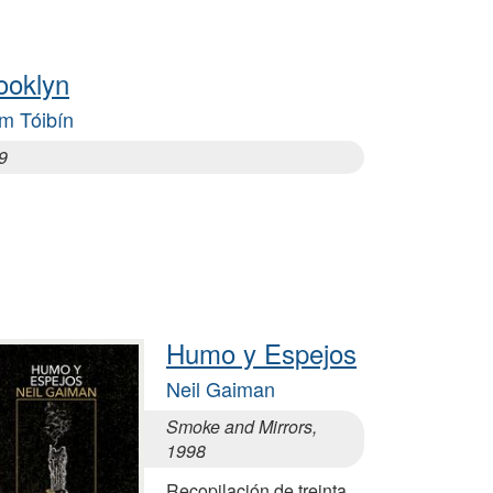
ooklyn
m Tóibín
9
Humo y Espejos
Neil Gaiman
Smoke and Mirrors,
1998
Recopilación de treinta