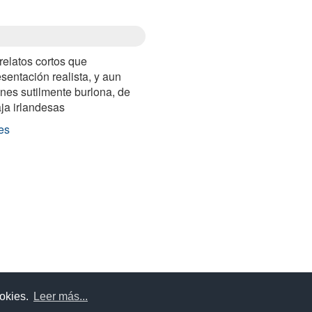
relatos cortos que
sentación realista, y aun
ones sutilmente burlona, de
ja irlandesas
es
uda
Aviso legal
Política de cookies
Política de privac
ookies.
Leer más...