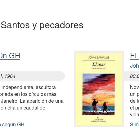
 a Santos y pecadores
gún GH
El
Joh
H, 1964
03.
r independiente, escultora
Nove
ionada en los círculos más
un 
 Janeiro. La aparición de una
de l
en ella un caudal de
el p
vid
ón según GH
Simi