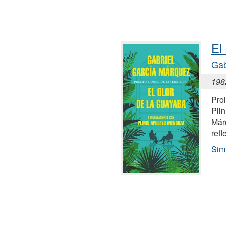
El
Gab
198
Prol
Pli
Már
refl
Simi