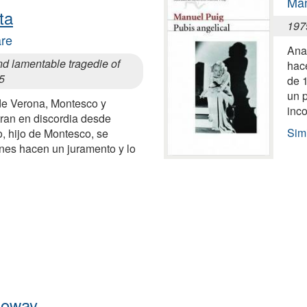
Man
ta
197
are
Ana,
nd lamentable tragedie of
hace
5
de 
un p
de Verona, Montesco y
inc
ran en discordia desde
Simi
 hijo de Montesco, se
enes hacen un juramento y lo
loway