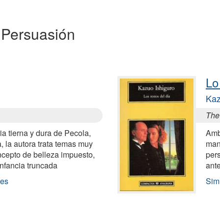
a Persuasión
Lo
Kaz
The
ia tierna y dura de Pecola,
Amb
, la autora trata temas muy
mans
ncepto de belleza impuesto,
per
infancia truncada
ante
les
Sim