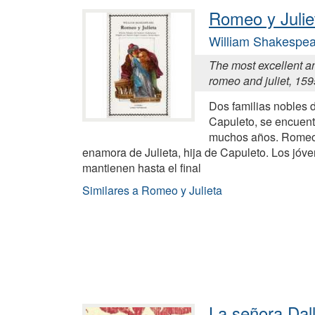
Romeo y Julie
William Shakespe
The most excellent a
romeo and juliet, 159
Dos familias nobles 
Capuleto, se encuent
muchos años. Romeo,
enamora de Julieta, hija de Capuleto. Los jóv
mantienen hasta el final
Similares a Romeo y Julieta
La señora Dal