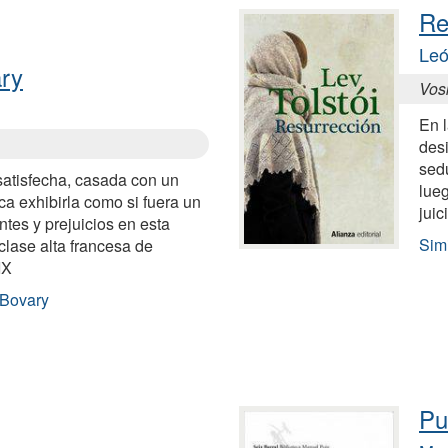
Re
Leó
ry
Vos
En 
des
sedu
atisfecha, casada con un
lueg
a exhibirla como si fuera un
juic
ntes y prejuicios en esta
Sim
 clase alta francesa de
IX
 Bovary
Pu