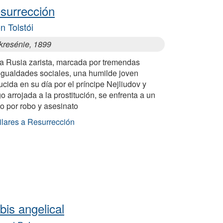
surrección
n Tolstói
kresénie, 1899
la Rusia zarista, marcada por tremendas
igualdades sociales, una humilde joven
cida en su día por el príncipe Nejliudov y
o arrojada a la prostitución, se enfrenta a un
io por robo y asesinato
ilares a Resurrección
bis angelical