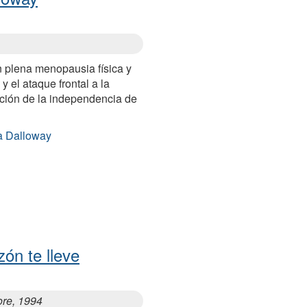
 plena menopausia física y
y el ataque frontal a la
cación de la independencia de
a Dalloway
ón te lleve
uore, 1994