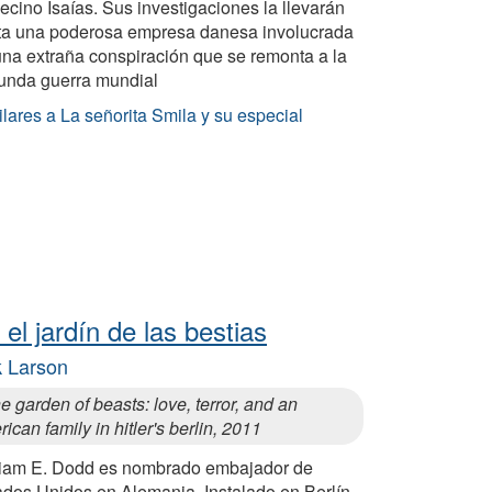
ecino Isaías. Sus investigaciones la llevarán
ta una poderosa empresa danesa involucrada
una extraña conspiración que se remonta a la
unda guerra mundial
lares a La señorita Smila y su especial
 el jardín de las bestias
k Larson
he garden of beasts: love, terror, and an
ican family in hitler's berlin, 2011
liam E. Dodd es nombrado embajador de
ados Unidos en Alemania. Instalado en Berlín