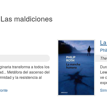
a Las maldiciones
La
Phi
The
naria transforma a todos los
Dur
ad... Metáfora del ascenso del
Lew
ormidad y la resistencia al
ve c
exp
ronte
Sim