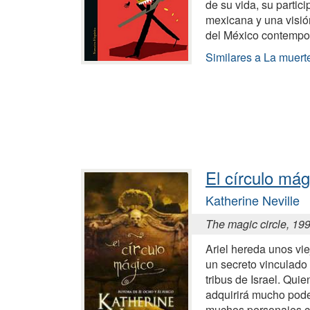
de su vida, su partic
mexicana y una visió
del México contemp
Similares a La muert
El círculo mág
Katherine Neville
The magic circle, 19
Ariel hereda unos vi
un secreto vinculado 
tribus de Israel. Qui
adquirirá mucho poder
muchos personajes c