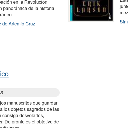
ipación en la Revolución
junt
n panorámica de la historia
mez
oráneo
Simi
e de Artemio Cruz
ico
98
ejos manuscritos que guardan
a los objetos sagrados de las
en consiga desvelarlos,
. De pronto es el objetivo de
odiciosos