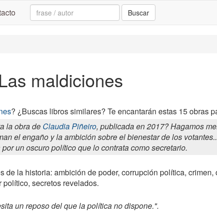
Search:
acto
Buscar
 Las maldiciones
nes
? ¿Buscas libros similares? Te encantarán estas 15 obras p
a la obra de
Claudia Piñeiro
, publicada en 2017? Hagamos memo
riman el engaño y la ambición sobre el bienestar de los votante
por un oscuro político que lo contrata como secretario.
s de la historia: ambición de poder, corrupción política, crimen
r político, secretos revelados.
cesita un reposo del que la política no dispone.".