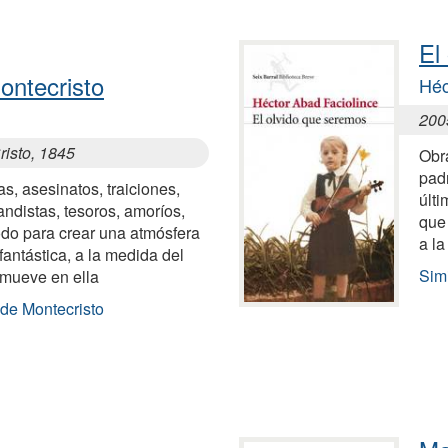
El
ontecristo
Héc
200
isto, 1845
Obra
pad
s, asesinatos, traiciones,
últ
ndistas, tesoros, amoríos,
que
odo para crear una atmósfera
a l
, fantástica, a la medida del
Sim
mueve en ella
 de Montecristo