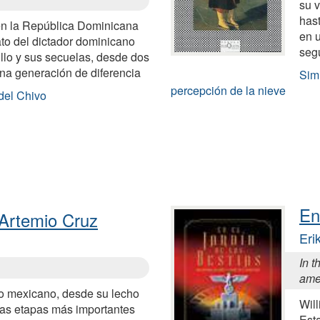
su v
has
n la República Dominicana
en 
ato del dictador dominicano
seg
illo y sus secuelas, desde dos
una generación de diferencia
Simi
percepción de la nieve
 del Chivo
En
Artemio Cruz
Eri
In t
amer
ico mexicano, desde su lecho
Wil
las etapas más importantes
Est