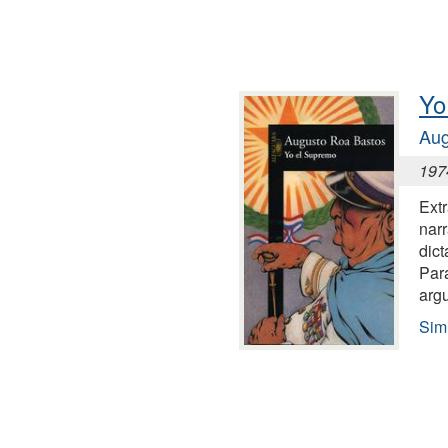
Yo
Aug
197
Extr
narr
dict
Par
arg
Sim