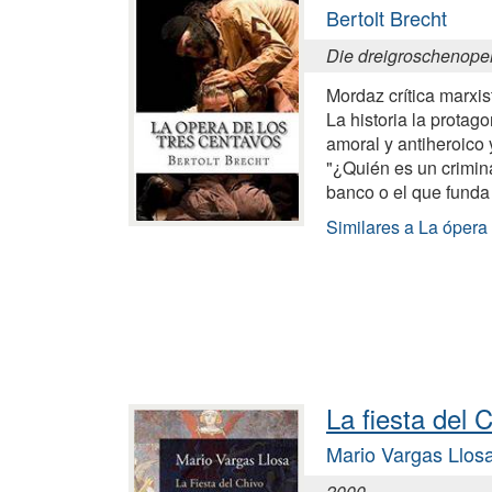
Bertolt Brecht
Die dreigroschenope
Mordaz crítica marxist
La historia la protag
amoral y antiheroico 
"¿Quién es un crimin
banco o el que funda
Similares a La ópera 
La fiesta del 
Mario Vargas Llos
2000