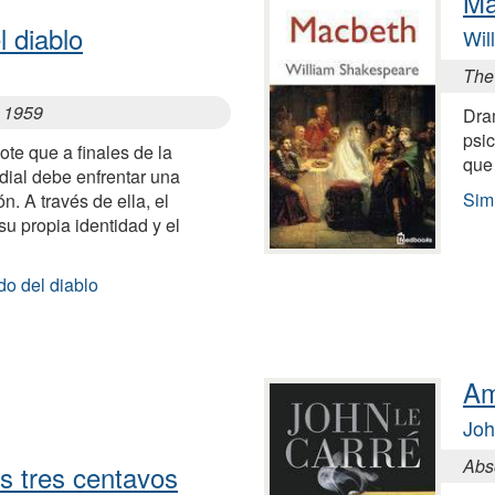
Ma
 diablo
Wil
The
, 1959
Dram
psic
ote que a finales de la
que
ial debe enfrentar una
Sim
n. A través de ella, el
u propia identidad y el
do del diablo
Am
Joh
Abso
s tres centavos