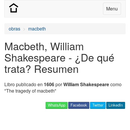
Menu
obras
macbeth
Macbeth, William
Shakespeare - ¿De qué
trata? Resumen
Libro publicado en
1606
por
William Shakespeare
como
"The tragedy of macbeth"
WhatsApp
Facebook
Twitter
LinkedIn