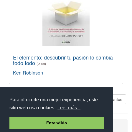
El elemento: descubrir tu pasión lo cambia
todo todo
(2009)
Ken Robinson
Libros parecidos a Todo lo que somos juntos
Para ofrecerle una mejor experiencia, este
sitio web usa cookies.
Leer más...
Entendido
Ayuda
Aviso legal
Política de cookies
Política de privacidad