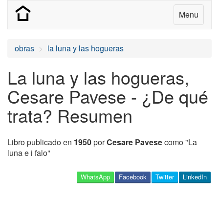
Menu
obras
la luna y las hogueras
La luna y las hogueras,
Cesare Pavese - ¿De qué
trata? Resumen
Libro publicado en
1950
por
Cesare Pavese
como "La
luna e i falo"
WhatsApp
Facebook
Twitter
LinkedIn