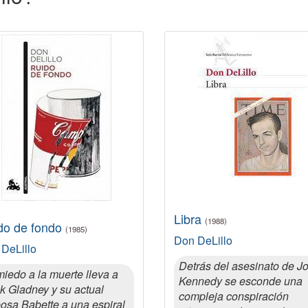
Libra
(1988)
do de fondo
(1985)
Don DeLillo
DeLillo
Detrás del asesinato de J
miedo a la muerte lleva a
Kennedy se esconde una
k Gladney y su actual
compleja conspiración
osa Babette a una espiral