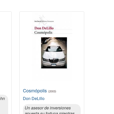
Cosmópolis
(2003)
ohn
Don DeLillo
Un asesor de inversiones
apuesta su fortuna mientras