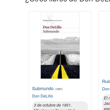
Rui
Submundo
Don 
(1997)
Don DeLillo
El 
Jac
3 de octubre de 1951.
esp