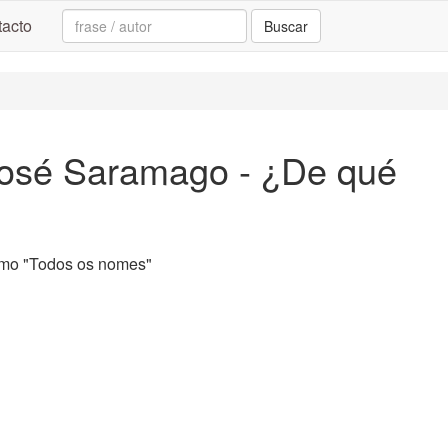
Search:
acto
Buscar
José Saramago - ¿De qué
mo "Todos os nomes"