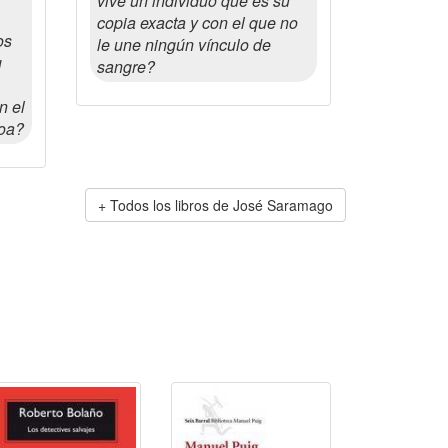
vive un individuo que es su
copia exacta y con el que no
os
le une ningún vínculo de
u
sangre?
n el
soa?
Todos los libros de José Saramago