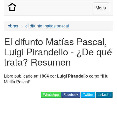
Menu
obras
el difunto matías pascal
El difunto Matías Pascal,
Luigi Pirandello - ¿De qué
trata? Resumen
Libro publicado en
1904
por
Luigi Pirandello
como "Il fu
Mattia Pascal"
WhatsApp
Facebook
Twitter
LinkedIn