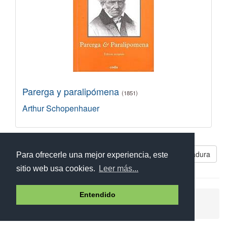
Parerga y paralipómena
(1851)
Arthur Schopenhauer
Libros parecidos a Desgarradura
Para ofrecerle una mejor experiencia, este
sitio web usa cookies.
Leer más...
Entendido
Ayuda
Aviso legal
Política de cookies
Política de privacidad