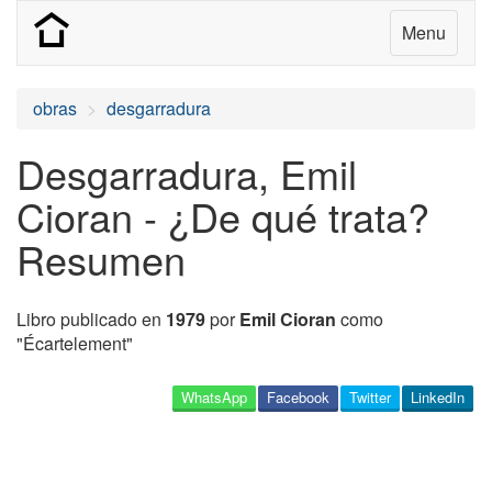
Menu
obras
desgarradura
Desgarradura, Emil
Cioran - ¿De qué trata?
Resumen
Libro publicado en
1979
por
Emil Cioran
como
"Écartelement"
WhatsApp
Facebook
Twitter
LinkedIn