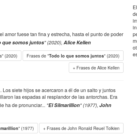
E
d
i
in
l amor fuese tan fina y estrecha, hasta el punto de poder
pe
m
o que somos juntos
" (2020),
Alice Kellen
ot
es
s" (2020)
Frases de "
Todo lo que somos juntos
" (2020)
Frases de Alice Kellen
Los siete hijos se acercaron a él de un salto y juntos
illaron las espadas al resplandor de las antorchas. Era
e ha de pronunciar...
"
El Silmarillion
" (1977),
John
lmarillion
" (1977)
Frases de John Ronald Reuel Tolkien