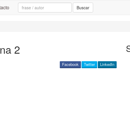
Search:
acto
Buscar
ina 2
S
Facebook
Twitter
LinkedIn