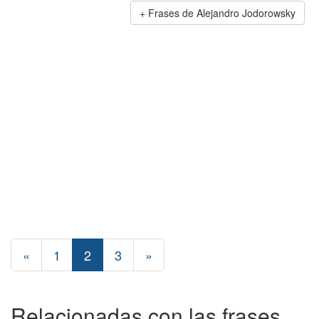
Frases de Alejandro Jodorowsky
«
1
2
3
»
Relacionadas con las frases