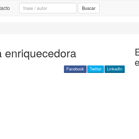
Search:
acto
Buscar
a enriquecedora
Facebook
Twitter
LinkedIn