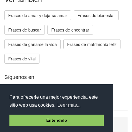
Frases de amar y dejarse amar
Frases de bienestar
Frases de buscar
Frases de encontrar
Frases de ganarse la vida
Frases de matrimonio feliz
Frases de vital
Síguenos en
Facebook
Twitter
Instagram
Para ofrecerle una mejor experiencia, este
sitio web usa cookies.
Leer más...
Entendido
Ayuda
Aviso legal
Política de cookies
Política de privacidad