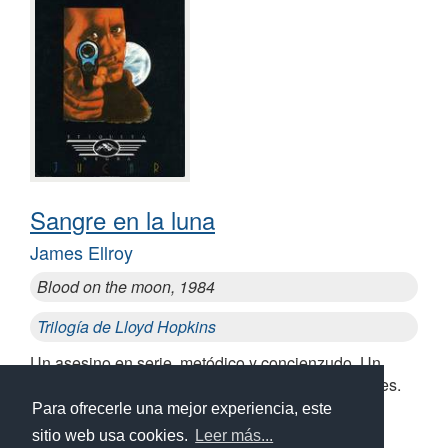
Sangre en la luna
James Ellroy
Blood on the moon, 1984
Trilogía de Lloyd Hopkins
Un asesino en serie, metódico y concienzudo. Un
detective lleno de obsesiones y conflictos familiares.
Ambos tienen una misión que cumplir
Para ofrecerle una mejor experiencia, este
sitio web usa cookies.
Leer más...