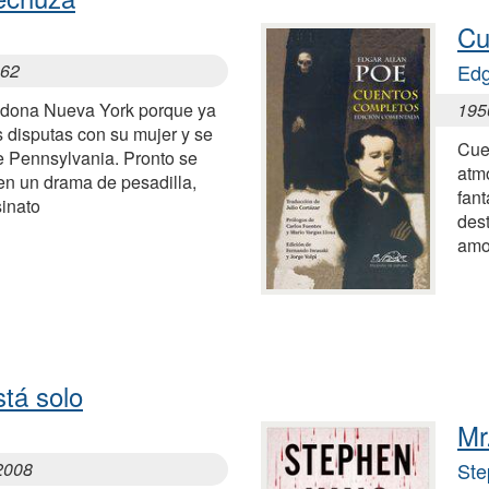
Cu
962
Edg
ndona Nueva York porque ya
195
s disputas con su mujer y se
Cue
de Pennsylvania. Pronto se
atm
en un drama de pesadilla,
fan
sinato
dest
amo
stá solo
Mr
2008
Ste