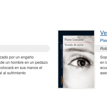
Ve
Pie
Rob
uncado por un engaño
Sop
n de un hombre en un pedazo
en 
y colocará en sus manos el
acu
l al sufrimiento
ase