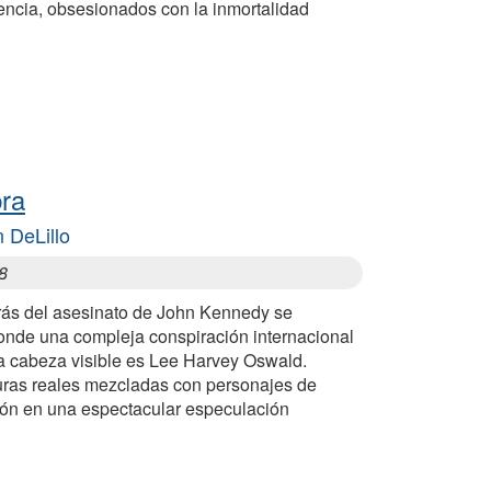
encia, obsesionados con la inmortalidad
bra
 DeLillo
8
rás del asesinato de John Kennedy se
onde una compleja conspiración internacional
a cabeza visible es Lee Harvey Oswald.
uras reales mezcladas con personajes de
ción en una espectacular especulación