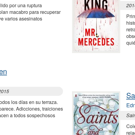
lido por una ruptura
201
 plan macabro para recuperar
Prim
ye varios asesinatos
hist
retr
obs
qui
ren
 2015
Sa
dos los días en su terraza.
Edn
parece. Adicciones, traiciones
hacen a todos sospechosos
Sai
Cole
rela