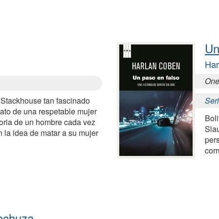
Un
Har
One
 Stackhouse tan fascinado
Seri
nato de una respetable mujer
Boli
oria de un hombre cada vez
Slau
la idea de matar a su mujer
pers
corr
lechuza