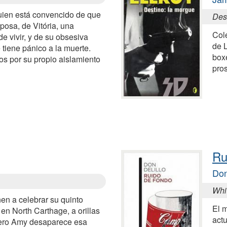
quien está convencido de que
Des
posa, de Vitória, una
Col
e vivir, y de su obsesiva
de L
tiene pánico a la muerte.
box
os por su propio aislamiento
pros
Ru
Don
Whi
en a celebrar su quinto
El m
en North Carthage, a orillas
act
 Pero Amy desaparece esa