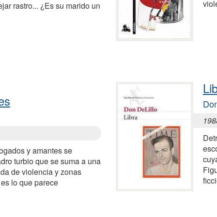
viol
ar rastro... ¿Es su marido un
Li
es
Don
198
Det
esc
bogados y amantes se
cuy
dro turbio que se suma a una
Fig
gada de violencia y zonas
fic
es lo que parece