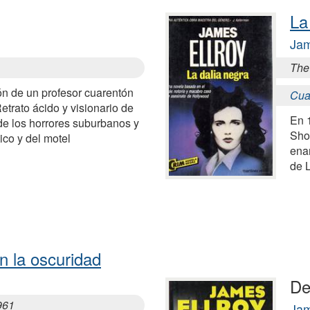
La
Jam
The
ón de un profesor cuarentón
Cua
trato ácido y visionario de
En 
de los horrores suburbanos y
Shor
tico y del motel
ena
de 
 la oscuridad
De
961
Jam