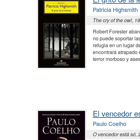
Patricia Highsmith
The cry of the owl, 1
Robert Forester aba
no puede soportar la
refugia en un lugar 
encontrará atrapado 
terror morboso y ase
El vencedor e
Paulo Coelho
O vencedor está só, 