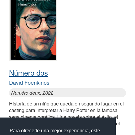
Número dos
David Foenkinos
Numéro deux, 2022
Historia de un niño que queda en segundo lugar en el
casting para interpretar a Harry Potter en la famosa
saga cinematográfica. Una novela sobre el éxito, el
fracaso, la ambición y la importancia de encontrar el
propio camino en la vida
Para ofrecerle una mejor experiencia, este