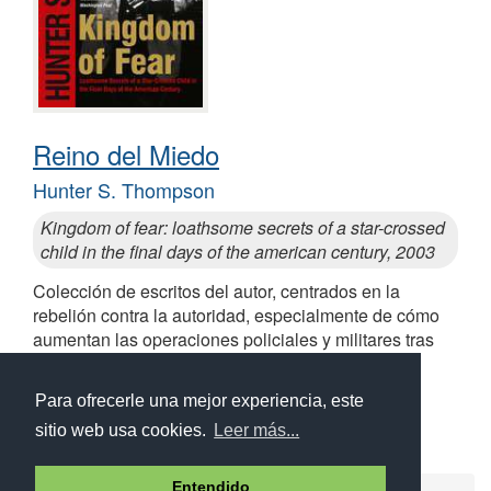
Reino del Miedo
Hunter S. Thompson
Kingdom of fear: loathsome secrets of a star-crossed
child in the final days of the american century, 2003
Colección de escritos del autor, centrados en la
rebelión contra la autoridad, especialmente de cómo
aumentan las operaciones policiales y militares tras
atentados terroristas
Similares a Reino del Miedo
Para ofrecerle una mejor experiencia, este
sitio web usa cookies.
Leer más...
Entendido