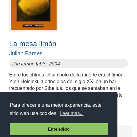
La mesa limón
Julian Barnes
The lemon table, 2004
Entre los chinos, el símbolo de la muerte era el limón.
Y en Helsinki, a principios del siglo XX, en un bar
frecuentado por Sibelius, los que se sentaban en la
mesa limón estaban obligados a hablar de la muerte
Similares a La mesa limón
Para ofrecerle una mejor experiencia, este
sitio web usa cookies.
Leer más...
Entendido
Ayuda
Aviso legal
Política de cookies