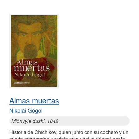
Almas muertas
Nikolái Gógol
Miórtvyie dushi, 1842
Historia de Chíchikov, quien junto con su cochero y un
criado emprenden un viaje en su troika (trineo) por la