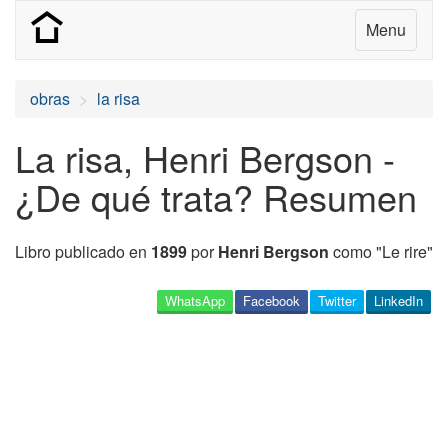
Menu
obras
la risa
La risa, Henri Bergson -
¿De qué trata? Resumen
Libro publicado en
1899
por
Henri Bergson
como "Le rire"
WhatsApp
Facebook
Twitter
LinkedIn