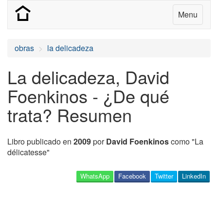
Menu
obras
la delicadeza
La delicadeza, David
Foenkinos - ¿De qué
trata? Resumen
Libro publicado en
2009
por
David Foenkinos
como "La
délicatesse"
WhatsApp
Facebook
Twitter
LinkedIn