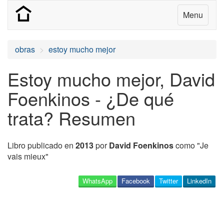
Menu
obras
estoy mucho mejor
Estoy mucho mejor, David
Foenkinos - ¿De qué
trata? Resumen
Libro publicado en
2013
por
David Foenkinos
como "Je
vais mieux"
WhatsApp
Facebook
Twitter
LinkedIn