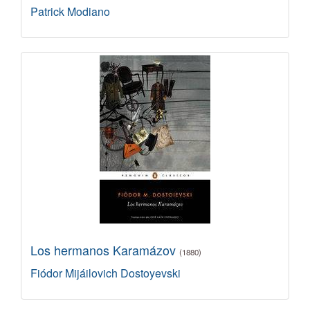
Patrick Modiano
Los hermanos Karamázov
(1880)
Fiódor Mijáilovich Dostoyevski