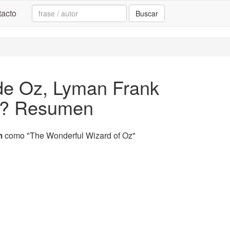
Search:
acto
Buscar
de Oz, Lyman Frank
a? Resumen
m
como "The Wonderful Wizard of Oz"