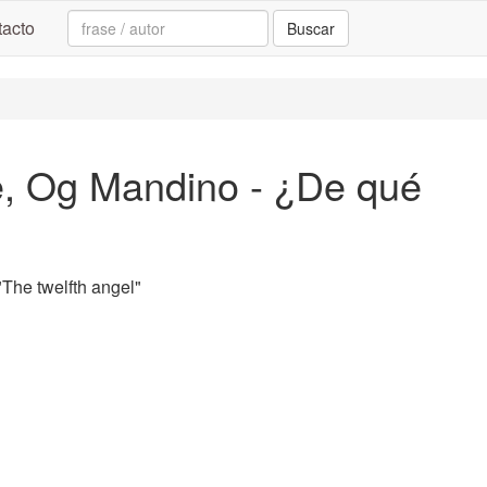
Search:
acto
Buscar
e, Og Mandino - ¿De qué
The twelfth angel"