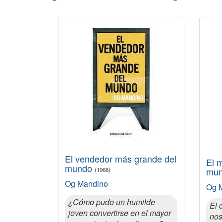
El vendedor más grande del
El 
mundo
mu
(1968)
Og Mandino
Og 
¿Cómo pudo un humilde
El 
joven convertirse en el mayor
nos