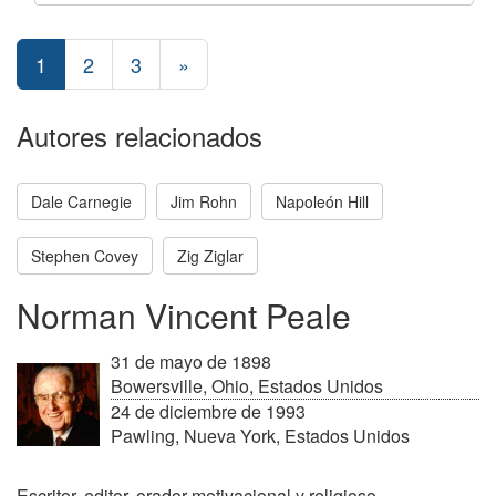
1
2
3
»
Autores relacionados
Dale Carnegie
Jim Rohn
Napoleón Hill
Stephen Covey
Zig Ziglar
Norman Vincent Peale
31 de mayo de 1898
Bowersville, Ohio, Estados Unidos
24 de diciembre de 1993
Pawling, Nueva York, Estados Unidos
Escritor, editor, orador motivacional y religioso