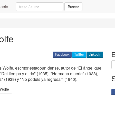
Search:
acto
Buscar
lfe
E
Facebook
Twitter
LinkedIn
Wolfe, escritor estadounidense, autor de "El ángel que
 "Del tiempo y el río" (1935), "Hermana muerte" (1938),
ra" (1939) y "No podéis ya regresar" (1940).
Wolfe