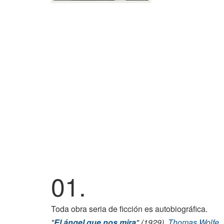
01.
Toda obra seria de ficción es autobiográfica.
"
El ángel que nos mira
" (1929),
Thomas Wolfe