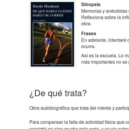
Sinopsis
Memorias y anécdotas de
Reflexiona sobre la inf
obra.
Frases
En adelante, intentaré 
ocurra.
Así es la escuela. Lo 
más importantes no se 
¿De qué trata?
Obra autobiográfica que trata del interés y partic
Para compensar la falta de actividad física que 
convirtió en algo mucho más serio, y se vio ent