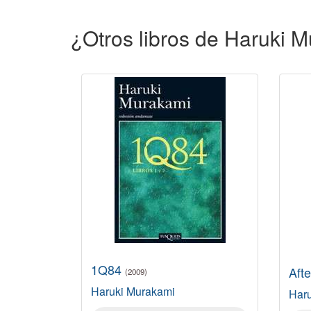
¿Otros libros de Haruki 
1Q84
Aft
(2009)
Haruki Murakami
Har