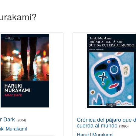
Murakami?
er Dark
Crónica del pájaro que 
(2004)
cuerda al mundo
(1995)
uki Murakami
Haruki Murakami