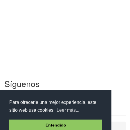
Síguenos
Facebook
Twitter
Instagram
Para ofrecerle una mejor experiencia, este
sitio web usa cookies.
Leer más...
Entendido
Ayuda
Aviso legal
Política de cookies